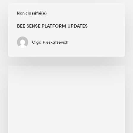
BEE
Non classifié(e)
Sense
Platform
BEE SENSE PLATFORM UPDATES
Updates
Olga Pleskatsevich
Why
Is
Embodied
Carbon
Important
in
Sustainable
Construction?